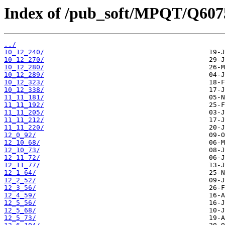
Index of /pub_soft/MPQT/Q607
../
10_12_240/
10_12_270/
10_12_280/
10_12_289/
10_12_323/
10_12_338/
11_11_181/
11_11_192/
11_11_205/
11_11_212/
11_11_220/
12_0_92/
12_10_68/
12_10_73/
12_11_72/
12_11_77/
12_1_64/
12_2_52/
12_3_56/
12_4_59/
12_5_56/
12_5_68/
12_5_73/