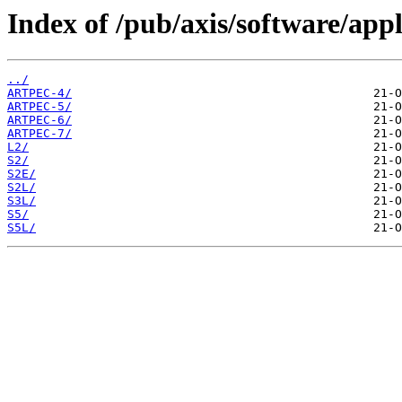
Index of /pub/axis/software/a
../
ARTPEC-4/
ARTPEC-5/
ARTPEC-6/
ARTPEC-7/
L2/
S2/
S2E/
S2L/
S3L/
S5/
S5L/